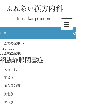
ふれあい漢方内科
fureaikanpou.com
記事
全ての記事
mika narita
全ての記事
2018年11月29日
網膜静脈閉塞症
お知らせ
あれこれ
症状別
漢方豆知識
疾患別
症状別