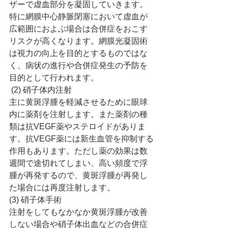
ザーで虚血部分を凝固していきます。
特に網膜中心静脈閉塞において虚血が
広範囲におよぶ場合は合併症をおこす
リスクが高くなります。網膜光凝固術
は視力の向上を目的とするものではな
く、病状の進行や合併症発生の予防を
目的として行われます。
 (2) 硝子体内注射
主に黄斑浮腫を軽減させるために眼球
内に薬剤を注射します。また薬剤の種
類は抗VEGF薬やステロイドがありま
す。抗VEGF薬には新生血管を抑制する
作用もあります。ただし薬の効果は数
週間で途切れてしまい、高い頻度で浮
腫が再発するので、黄斑浮腫が再発し
た場合には再度注射します。
(3) 硝子体手術
注射をしてもなかなか黄斑浮腫が改善
しない場合や硝子体出血などの合併症