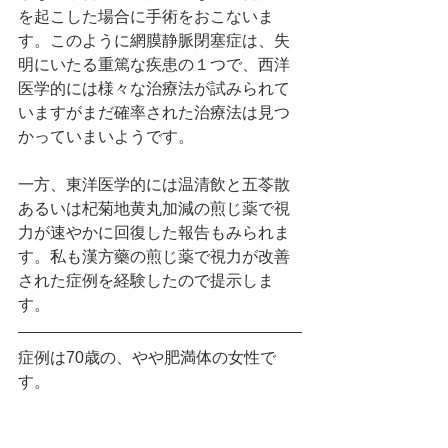
を起こした場合に手術をおこないま
す。このように網膜静脈閉塞症は、失
明にいたる重篤な疾患の１つで、西洋
医学的には様々な治療法が試みられて
いますがまだ確率された治療法は見つ
かっていまいようです。
一方、東洋医学的には温清飲と五苓散
あるいは杞菊地黄丸加減の煎じ薬で視
力が速やかに回復した報告もみられま
す。私も漢方藥の煎じ薬で視力が改善
された症例を経験したので提示しま
す。
症例は70歳の、やや肥満体の女性で
す。
血圧は160／84、脈拍は81/分
約１か月ほど前、左眼が急にぼやけて