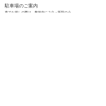
駐車場のご案内
車でお越しの際は、敷地内に２台・医院の小
山側に5台駐車場がありますのでご利用くだ
さい。