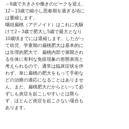
～8歳で大きさや働きのピークを迎え、
12～13歳で縮小し思春期を過ぎる頃に
は萎縮します。
咽頭扁桃（アデノイド）はこれに先駆
けて2～3歳で肥大し5歳で最大となり
10歳頃までには退縮します。したがっ
て幼児、学童期の扁桃肥大は基本的に
は生理的肥大で、扁桃内部で展開され
る生体に有利な免疫現象の形態表現と
考えられるので、通常は臨床症状を伴
わず、単に扁桃の肥大をもって手術な
どの治療の適応になることはありませ
ん。また、扁桃肥大だからといって必
ずしも炎症を起こしやすいとは限ら
ず、ほとんど炎症を起こさない場合も
あります。