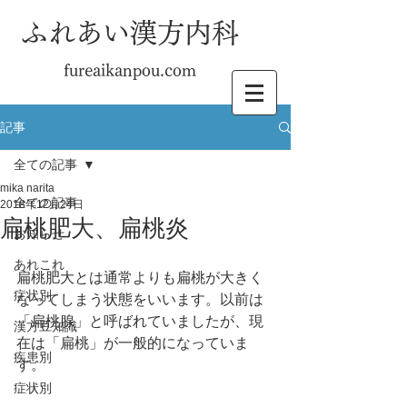
ふれあい漢方内科
fureaikanpou.com
記事
全ての記事
mika narita
全ての記事
2018年12月24日
扁桃肥大、扁桃炎
お知らせ
あれこれ
扁桃肥大とは通常よりも扁桃が大きく
症状別
なってしまう状態をいいます。以前は
「扁桃腺」と呼ばれていましたが、現
漢方豆知識
在は「扁桃」が一般的になっていま
疾患別
す。
症状別