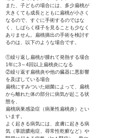
また、子どもの場合には、多少扁桃が
大きくても成長とともに扁桃が小さく
なるので、すぐに手術するのではな
く、しばらく様子を見ることも少なく
ありません。扁桃摘出の手術を検討す
るのは、以下のような場合です。
①繰り返し扁桃が腫れて発熱する場合
1年に3～4回以上扁桃炎になる
②繰り返す扁桃炎や他の臓器に悪影響
を及ぼしている場合
扁桃にすみついた細菌によって、扁桃
から離れた体の部分に病気が起こる状
態を、
扁桃病巣感染症（病巣性扁桃炎）とい
います。
よく起きる病気には、皮膚に起きる病
気（掌蹠膿疱症、尋常性乾癬など）や