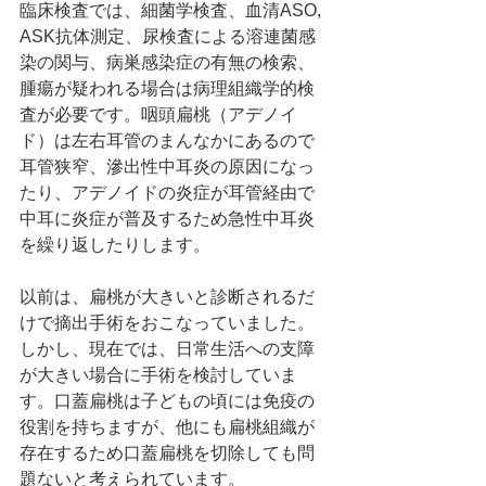
臨床検査では、細菌学検査、血清ASO, 
ASK抗体測定、尿検査による溶連菌感
染の関与、病巣感染症の有無の検索、
腫瘍が疑われる場合は病理組織学的検
査が必要です。咽頭扁桃（アデノイ
ド）は左右耳管のまんなかにあるので
耳管狭窄、滲出性中耳炎の原因になっ
たり、アデノイドの炎症が耳管経由で
中耳に炎症が普及するため急性中耳炎
を繰り返したりします。
以前は、扁桃が大きいと診断されるだ
けで摘出手術をおこなっていました。
しかし、現在では、日常生活への支障
が大きい場合に手術を検討していま
す。口蓋扁桃は子どもの頃には免疫の
役割を持ちますが、他にも扁桃組織が
存在するため口蓋扁桃を切除しても問
題ないと考えられています。