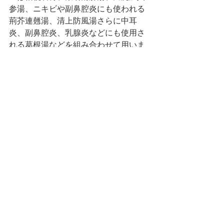
参湯、ニキビや副鼻腔炎にも使われる
荊芥連翹湯、清上防風湯さらに中耳
炎、副鼻腔炎、乳腺炎などにも使用さ
れる葛根湯などを組み合わせて用いま
す。症状が軽い場合は桔梗湯などが用
いられます。
しかし、症状が重いときや扁桃周囲炎
あるいは扁桃周囲膿瘍の場合は煎じ薬
を用いています。
以下にその一例を示します。
症例：３９歳女性
平成27年の暮れに自分で鏡でノドの奥
を見たら、ボコッとノドが腫れている
のに気がついた。
痰は少しだけ出る。何かがくっついて
いる感じの違和感がある。
ノドの痛みは基本的にないが日中なる