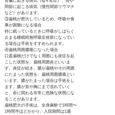
腎臓に起きる病気（IgＡ腎症）、骨や
関節に起こる病気（慢性関節リウマチ
など）があります。
③扁桃が肥大しているため、呼吸や食
事が困難になる場合
特に眠っているときに呼吸がしばらく
止まる睡眠時無呼吸症候群になってい
る場合は手術をすすめられます。
④扁桃周囲膿瘍になった場合
口蓋扁桃だけでなく周囲にも炎症を起
こした状態を、扁桃周囲炎といいま
す。炎症が続き、膿が扁桃やその周囲
にたまった状態を、扁桃周囲膿瘍とい
います。膿がたまった場合は手術をし
ます。膿が首や胸にまで流れていく
と、命に関わる非常に危険な状態にな
ることがあります。
扁桃肥大の手術は、全身麻酔で1時間〜
1時間半ほどかかり、入院期間は1週