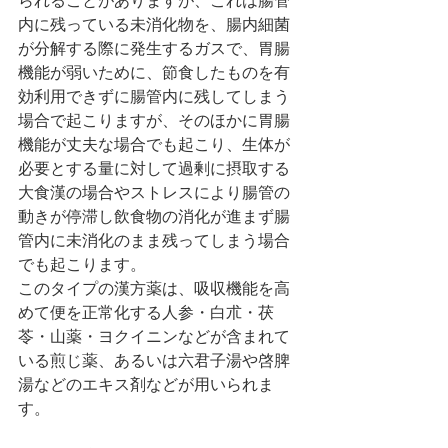
られることがありますが、これは腸管
内に残っている未消化物を、腸内細菌
が分解する際に発生するガスで、胃腸
機能が弱いために、節食したものを有
効利用できずに腸管内に残してしまう
場合で起こりますが、そのほかに胃腸
機能が丈夫な場合でも起こり、生体が
必要とする量に対して過剰に摂取する
大食漢の場合やストレスにより腸管の
動きが停滞し飲食物の消化が進まず腸
管内に未消化のまま残ってしまう場合
でも起こります。
このタイプの漢方薬は、吸収機能を高
めて便を正常化する人参・白朮・茯
苓・山薬・ヨクイニンなどが含まれて
いる煎じ薬、あるいは六君子湯や啓脾
湯などのエキス剤などが用いられま
す。