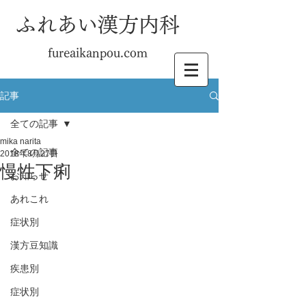
ふれあい漢方内科
fureaikanpou.com
記事
全ての記事
mika narita
全ての記事
2018年8月27日
慢性下痢
お知らせ
あれこれ
症状別
漢方豆知識
疾患別
症状別