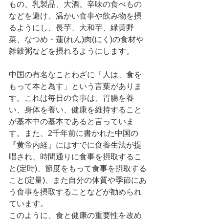
もの、乳製品、大酒、辛味の食べもの
などを避け、温かい食事や飲み物を摂
るようにし、長芋、大和芋、緑黄野
菜、なつめ・蓮(れん)肉(にく)の食材や
雑穀粥などを摂れるようにします。
中国の有名なことわざに「人は、食を
もって本と為す」という言葉がありま
す。これは毎日の食事は、胃腸を養
い、身体を養い、健康を維持すること
が基本中の基本であると言っていま
す。また、2千年前に書かれた中国の
『黄帝内経』にはすでに食養生法が提
唱され、時間通りに食事を摂取するこ
と(定時)、節度をもって食事を摂取する
こと(定量)、また自分の体質や季節にあ
う食事を摂取することなどが勧められ
ています。
このように、食と健康の重要性を改め