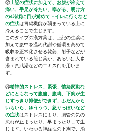
②
上記の症状に加えて、お腹が冷えて
痛い、手足が冷たい、寒がる、明け方
の4時頃に目が覚めてトイレに行くなど
の症状
は胃腸機能が弱まっている上に
冷えることで生じます。
このタイプの漢方薬は、上記の生薬に
加えて腹中を温め代謝や循環を高めて
吸収を正常化させる乾姜、附子などが
含まれている煎じ薬か、あるいは人参
湯＋真武湯などのエキス剤を用いま
す。
③
精神的ストレス、緊張、情緒変動な
どにともなって腹痛、腹鳴、下痢が生
じすっきり排便ができず、ふだんから
いらいら、ゆううつ、怒りっぽいなど
の症状
はストレスにより、腸管の気の
流れが止まったり、早まったりして生
じます。いわゆる神経性の下痢で、消