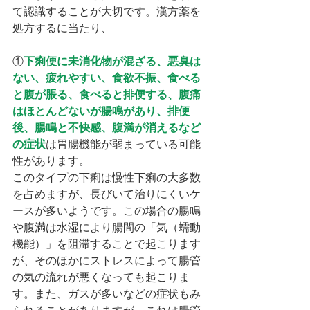
て認識することが大切です。漢方薬を
処方するに当たり、
①
下痢便に未消化物が混ざる、悪臭は
ない、疲れやすい、食欲不振、食べる
と腹が脹る、食べると排便する、腹痛
はほとんどないが腸鳴があり、排便
後、腸鳴と不快感、腹満が消えるなど
の症状
は胃腸機能が弱まっている可能
性があります。
このタイプの下痢は慢性下痢の大多数
を占めますが、長びいて治りにくいケ
ースが多いようです。この場合の腸鳴
や腹満は水湿により腸間の「気（蠕動
機能）」を阻滞することで起こります
が、そのほかにストレスによって腸管
の気の流れが悪くなっても起こりま
す。また、ガスが多いなどの症状もみ