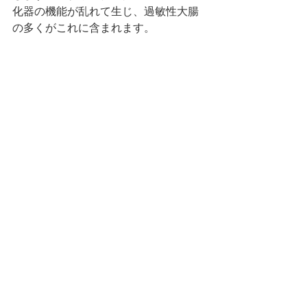
化器の機能が乱れて生じ、過敏性大腸
の多くがこれに含まれます。
 このタイプの漢方薬は、精神的緊張を
解き自律神経系を円滑に働かせ、胃腸
の機能を強めて乱されないように予防
する柴胡、香附子、木香、胃腸機能を
高める白朮、茯苓などを含む煎じ薬
か、あるいは加味逍遥散、四逆散など
のエキス剤を用います。また、普段か
ら食欲があまりないなど、胃腸機能が
少し弱い人で、軽微なストレス・緊