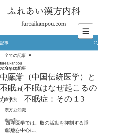
ふれあい漢方内科
fureaikanpou.com
記事
全ての記事
fureaikanpou
全ての記事
2021年4月5日
中医学（中国伝統医学）と
お知らせ
不眠（不眠はなぜ起こるの
あれこれ
か） 不眠症：その１3
症状別
漢方豆知識
疾患別
西洋医学では、脳の活動を抑制する睡
眠薬を中心に、
症状別