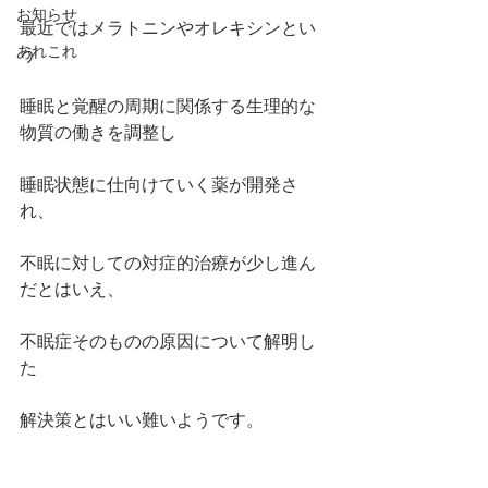
お知らせ
最近ではメラトニンやオレキシンとい
あれこれ
う
睡眠と覚醒の周期に関係する生理的な
物質の働きを調整し
睡眠状態に仕向けていく薬が開発さ
れ、
不眠に対しての対症的治療が少し進ん
だとはいえ、
不眠症そのものの原因について解明し
た
解決策とはいい難いようです。