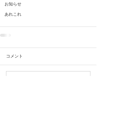
お知らせ
あれこれ
コメント
コメントを追加…
電話
0285-39-7047
住所
栃木県下野市