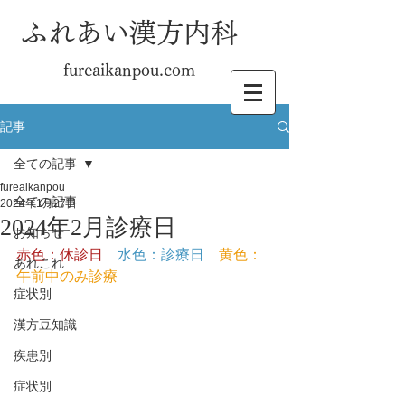
ふれあい漢方内科
fureaikanpou.com
記事
全ての記事
fureaikanpou
全ての記事
2024年1月27日
2024年2月診療日
お知らせ
赤色：休診日
水色：診療日
黄色：
あれこれ
午前中のみ診療
症状別
漢方豆知識
疾患別
症状別