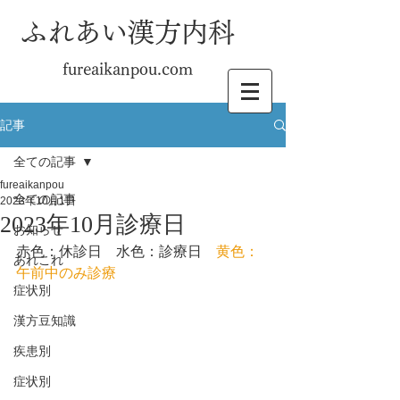
ふれあい漢方内科
fureaikanpou.com
記事
全ての記事
fureaikanpou
全ての記事
2023年10月1日
2023年10月診療日
お知らせ
赤色：休診日
水色：診療日
黄色：
あれこれ
午前中のみ診療
症状別
漢方豆知識
疾患別
症状別