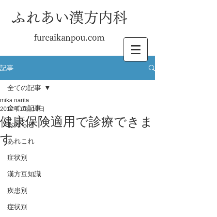
ふれあい漢方内科
fureaikanpou.com
記事
全ての記事
mika narita
全ての記事
2017年10月12日
健康保険適用で診療できま
お知らせ
す
あれこれ
症状別
漢方豆知識
疾患別
症状別